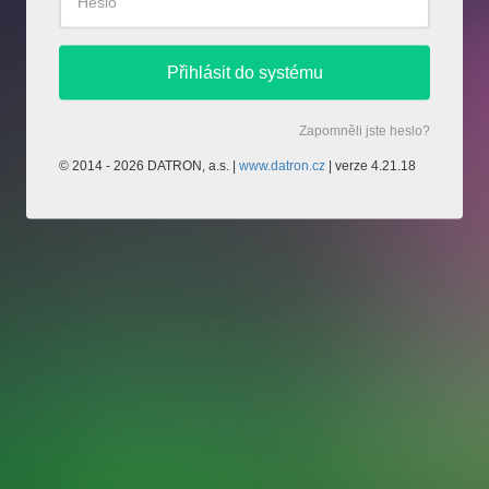
Zapomněli jste heslo?
© 2014 - 2026 DATRON, a.s. |
www.datron.cz
| verze 4.21.18